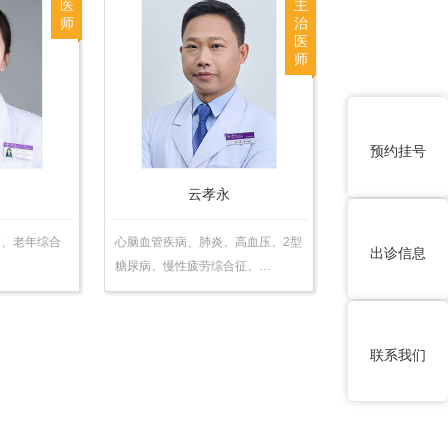
医
主
师
治
医
师
预约挂号
云孝永
病、老年综合
心脑血管疾病、肺炎、高血压、2型
出诊信息
糖尿病、慢性疲劳综合征、…
联系我们