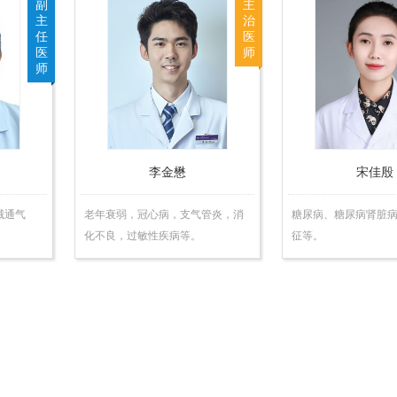
副
主
主
治
任
医
医
师
师
李金懋
宋佳殷
械通气
老年衰弱，冠心病，支气管炎，消
糖尿病、糖尿病肾脏
化不良，过敏性疾病等。
征等。