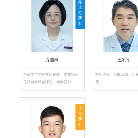
副
主
任
医
师
乔燕燕
王利军
擅长老年急危重症抢救、老年综合
重症肺炎，呼吸衰竭，机
征及老年综合评估、老年营养…
等。
主
治
医
师