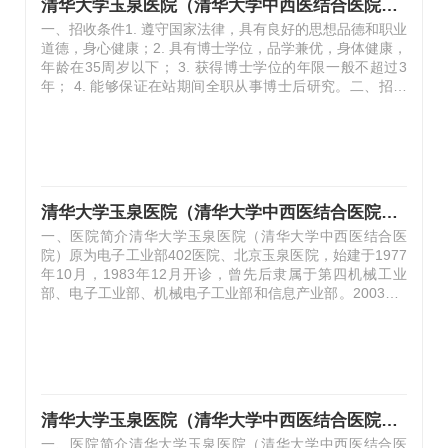
清华大学玉泉医院（清华大学中西医结合医院） 马羽教授博士后招聘公告
（内分泌科、治未病科），国家中西医协同“旗舰”科室2个
一、招收条件1. 遵守国家法律，具有良好的思想品德和职业
（神经外科、精神卫生科），北京市级…
道德，身心健康；2. 具有博士学位，品学兼优，身体健康，
年龄在35周岁以下； 3. 获得博士学位的年限一般不超过3
年； 4. 能够保证在站期间全职从事博士后研究。二、招收
计划合作导师：马羽马羽，主任医师，清华大学临床医学院
教授，博士生导师，清华大学玉泉医院功能神经外科负责
人。主攻方向神经调控技术的临床应用及机制研究。2005
年-2012年，作为主要执行人参与完成了由清华大学航空航
天学院研制的我国第一国产脑起搏器的研发工作，完成了动
物实验及第一代产品的临床试验工作，该产品于2013年在
清华大学玉泉医院（清华大学中西医结合医院） 张玉琪教授博士后招聘公告
我国上市，现已获得欧洲的CE认证。2015年，在清华大学
一、医院简介清华大学玉泉医院（清华大学中西医结合医
玉泉医院与经调控国家重点实验室合作，…
院）原为电子工业部402医院、北京玉泉医院，始建于1977
年10月，1983年12月开诊，曾先后隶属于第四机械工业
部、电子工业部、机械电子工业部和信息产业部。2003年4
月划归清华大学，更名为清华大学玉泉医院。2020年12
月，经北京市中医管理局核准从综合医院转型为三级中西医
结合医院，更名为清华大学玉泉医院（清华大学中西医结合
医院），率先开始了在综合大学建设附属中西医结合医院的
探索。2024年3月，经国家中医药管理局备案，评定为三级
甲等中西医结合医院。医院位于北京石景山区石景山路5
清华大学玉泉医院（清华大学中西医结合医院） 冯兴中教授博士后招聘公告
号，占地3.23万平米，医疗建筑面积4.85万平米；编制床位
一、医院简介清华大学玉泉医院（清华大学中西医结合医
500张，开放床位489张。医院为爱婴医院、母婴友…