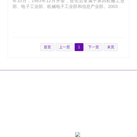
年10月，1983年12月开诊，曾先后隶属于第四机械工业
部、电子工业部、机械电子工业部和信息产业部。2003年4
月划归清华大学，更名为清华大学玉泉医院。2020年12
月，经北京市中医管理局核准从综合医院转型为三级中西医
结合医院，更名为清华大学玉泉医院（清华大学中西医结合
医院），率先开始了在综合大学建设附属中西医结合医院的
探索。2024年3月，经国家中医药管理局备案，评定为三级
甲等中西医结合医院。医院位于北京石景山区石景山路5
号，占地3.23万平米，医疗建筑面积4.85万平米；编制床位
首页
上一页
1
下一页
末页
500张，开放床位489张。医院为爱婴医院、母婴友…
|
|
|
|
网站首页
关于我们
联系方式
乘车路线
版权声明
地 址：北京市石景山区石景山路5号
工信部链接：
https://beian.miit.gov.cn/
京卫网审字[2013]第52号
京ICP备09047433号-1
京公网安备
11010702002281号
技术支持：