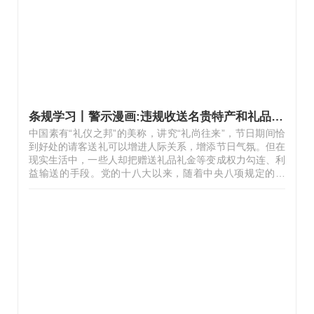
条规学习丨警示漫画:违规收送名贵特产和礼品礼金
中国素有“礼仪之邦”的美称，讲究“礼尚往来”，节日期间恰
到好处的请客送礼可以增进人际关系，增添节日气氛。但在
现实生活中，一些人却把赠送礼品礼金等变成权力勾连、利
益输送的手段。党的十八大以来，随着中央八项规定的落
实，违规收送名贵特产和礼品礼金等现象有所遏制，但也出
现了新情况新问题，必须引起高度重视，依规依纪依法严肃
整治。案例1 违规收受辖区单位所送礼品礼金问题某市教育
局职业教育与社会教育处原处长乔某某，2015年至2019年
期间先后7次在春节前违规收受辖区内学校以拜年为名所送
礼品，包括超市购物卡9000元、飞天茅台酒3箱、五粮液酒
1箱。乔某某受到党内严重警告处分。案例2 违规收受管理
服务对象礼金问题某市公安局某分…