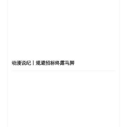
动漫说纪丨规避招标终露马脚