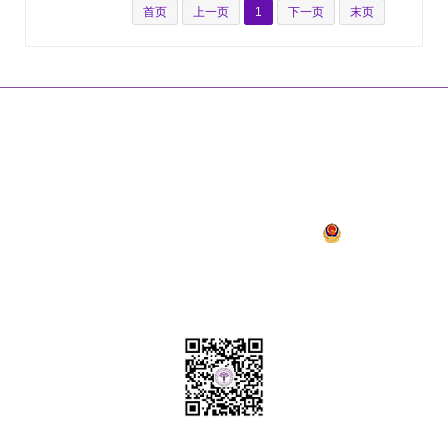
首页
上一页
1
下一页
末页
|
|
|
|
网站首页
关于我们
联系方式
乘车路线
版权声明
地 址：北京市石景山区石景山路5号
工信部链接：
https://beian.miit.gov.cn/
京卫网审字[2013]第52号
京ICP备09047433号-1
京公网安备
11010702002281号
技术支持：
微信公众号