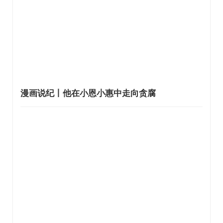
漫画说纪丨他在小恩小惠中走向贪腐