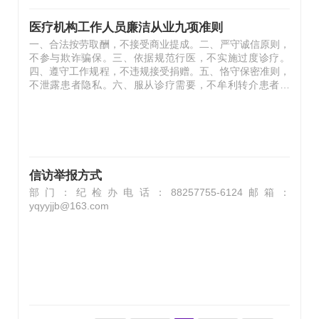
医疗机构工作人员廉洁从业九项准则
一、合法按劳取酬，不接受商业提成。二、严守诚信原则，
不参与欺诈骗保。三、依据规范行医，不实施过度诊疗。
四、遵守工作规程，不违规接受捐赠。五、恪守保密准则，
不泄露患者隐私。六、服从诊疗需要，不牟利转介患者。
七、维护诊疗秩序，不破坏就医公平。八、共建和谐关系，
不收受患方“红包”。九、恪守交往底线，不收受企业回扣。
信访举报方式
部门：纪检办电话：88257755-6124邮箱：
yqyyjjb@163.com