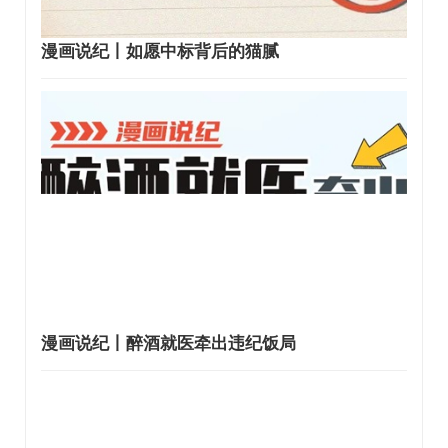
漫画说纪丨如愿中标背后的猫腻
漫画说纪丨醉酒就医牵出违纪饭局