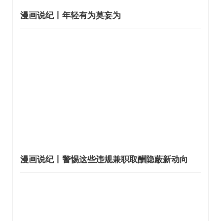
漫画说纪丨年轻有为莫妄为
漫画说纪丨警惕这些违规兼职取酬隐蔽新动向