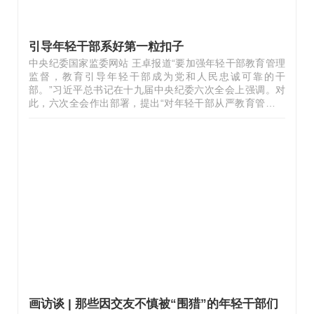
引导年轻干部系好第一粒扣子
中央纪委国家监委网站 王卓报道“要加强年轻干部教育管理
监督，教育引导年轻干部成为党和人民忠诚可靠的干
部。”习近平总书记在十九届中央纪委六次全会上强调。对
此，六次全会作出部署，提出“对年轻干部从严教育管理监
督”。年轻干部是党和国家事业的接班人，肩负着重要的历
史责任和时代责任。习近平总书记在2021年秋季学期中央
党校（国家行政学院）中青年干部培训班开班式上勉励年轻
干部，练好内功、提升修养、增强本领，不要走偏、不要落
伍、不要掉队，努力成为可堪大用、能担重任的栋梁之才。
如何扣好年轻干部廉洁从政的第一粒扣子，这一课题亟待解
答。青年时代是最积极向上、阳光进取的时期，然而个别年
轻干部面对诱惑无法自持，走上以权谋…
画访谈 | 那些因交友不慎被“围猎”的年轻干部们