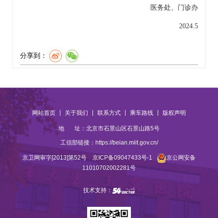
医务处
、
门诊办
2024.5
分享到：
|
|
|
|
网站首页
关于我们
联系方式
乘车路线
版权声明
地 址：北京市石景山区石景山路5号
工信部链接：
https://beian.miit.gov.cn/
京卫网审字[2013]第52号
京ICP备09047433号-1
京公网安备
11010702002281号
技术支持：