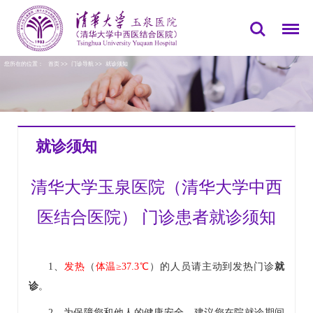
您所在的位置：
首页
>>
门诊导航
>>
就诊须知
就诊须知
清华大学玉泉医院（清华大学中西
医结合医院） 门诊患者就诊须知
1、
发热
（
体温≥37.3℃
）的人员请主动到
发热门诊
就
诊
。
2、为保障您和他人的健康安全，建议您在院就诊期间