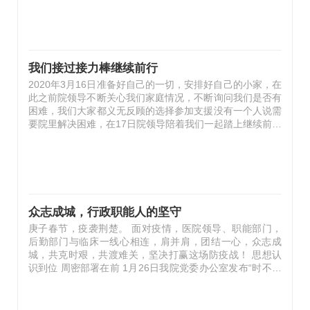
知医护人员在驻点干部、石景山区司法局纪爱华副局长的带
领下，情绪饱满，斗志昂扬，工作紧张有序，十分欣慰。他
指出，在党中央的坚强领导下，疫情防控工作态势持续稳
定，不断向好，但疫情防控仍然处于战时状态，服务保障两
会胜利召开是当前首要的政治任务，要强化风险意识，千万
我们接过接力棒继续前行
不能麻痹大意。张玉琪教授希望全体医护人员发挥党员的模
2020年3月16日准备好自己的一切，安排好自己的小家，在
范带头作用，继续保持顽…
此之前院领导不断关心我们家庭情况，不断询问我们是否有
困难，我们大家都义无反顾的选择参加支援没有一个人说需
要院里解决困难，在17日院领导陪着我们一起踏上继续前行
的脚步来到隔离酒店工作，这里是接收从境外归来的国人和
外国友人。院感主任和护理部主任嘱咐了再嘱咐我们一定要
做好防护，提了很多建议不仅要保护好自己同时胜利完成好
组织交给的任务！ 这里的酒店没有院内感染隔离区的条
件，我们在院感主任和护理部主任的指导下自己动手丰衣足
食，合理利用现有房间划分有效分区——污染区-半污染区-
众志成城，行政职能人的坚守
清洁区，大家齐心合力打造一个符合隔离病房要求的隔离酒
庚子春节，疫袭荆楚。 面对疫情，医院领导、职能部门，
店，在这期间还不断有客人来…
后勤部门与临床一线心相连，肩并肩，团结一心，众志成
城，共克时艰，共渡难关，坚决打赢这场防疫战！ 思想认
识到位 周密部署在前 1月26日我院党委办公室发布“时不我
待、携手并肩—致全院职工的倡议书”，医务处发布了《清
华大学玉泉医院新型冠状病毒感染的肺炎防控方案（第一
版）》，正式吹响了我院抗击疫情的号角！ 在医院党委的