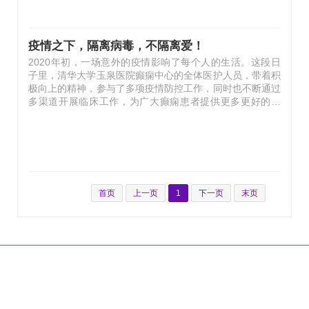
高度重视和领导下，成立了我院控新工作领导小组，张玉琪
院长和赵雨东书记任组长，冯兴中副院长和王斐副书记任副
组长，下设新冠肺炎专家救治小组及由行政、后勤人员组成
疫情之下，隔离病毒，不隔离爱！
的11个管理小组：信息联络组，监督检查组，配送组，体温
2020年初，一场意外的疫情影响了每个人的生活。这段日
筛查组，培训组…
子里，清华大学玉泉医院癫痫中心的全体医护人员，带着积
极向上的精神，参与了多项疫情防控工作，同时也不断通过
多渠道开展临床工作，为广大癫痫患者提供更多更好的服
务。 一. 实行“一人一医一诊室”就诊制，避免交叉感染。门
诊就诊患者需体温检测并填写《流行病学调查表》及《清华
大学玉泉医院来院调查表》。脑电检查实行先预约、后检
查，提前了解疫源地旅居史、密切接触史、指导患者提前挂
号缴费，告知相关注意事项。 预约检查、告知注意事项、
排查体温 二. 视频脑电监测疫情期间实行“一室一患一陪
同”就诊制，全体医护人员接触患者时采取安全防护，避免
首页
上一页
1
下一页
末页
医患感染。检查后实行严…
|
|
|
|
网站首页
关于我们
联系方式
乘车路线
版权声明
地 址：北京市石景山区石景山路5号