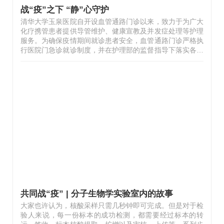
战“疫”之下 “静”心守护
清华大学玉泉医院自开设血管通路门诊以来，致力于为广大
化疗携管患者提供导管维护、健康宣教及并发症处理等护理
服务。为确保疫情期间就诊患者安全，血管通路门诊严格执
行医院门急诊就诊制度，并在护理部的监督指导下落实各项
应急预案，严格把控扫码登记、流调、体温监测等环节，切
实维护好患者的“生命线”。5月2日16时，我院接到北京市疾
控中心通知，有管控区人员需于5月3日到我院血管通路门诊
进行PICC导管维护。接到通知后我院立即启动应急预案，
由护理部、医务处、感染办、血管通路门诊、发热门诊共同
梳理相关流程，把控关键环节，通知患者到院流程及时间，
并做好接诊准备。5月3日上午血管通路门诊正常接诊，11
时，接医院总值班通知，有一位健…
共同战“疫” | 分子生物学实验室内的故事
大家也许认为，核酸采样只需几秒钟即可完成。但是对于检
验人来说，每一份标本的成功检测，都需要经过标本的转