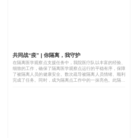
在我们心里，她就是我们的英雄，没有什么比大家在一起更
开心的事了。待春暖花开、莺飞草长、阴霾褪去，最想见的
是山花烂漫和平安的你。我们一定…
共同战“疫” | 你隔离，我守护
在隔离医学观察点支援任务中，我院医疗队以丰富的经验、
细致的工作，确保了隔离医学观察点运行的平稳有序，保障
了被隔离人员的健康安全。数次疏导被隔离人员情绪、顺利
完成了任务。同时，成为隔离点工作中的一抹亮色。此隔离
医学观察点是首次启用，在大家对工作如何开展无从下手的
时候，医疗队队员王宁医师，为大家分享隔离医学观察工作
经验，参照当下隔离点相关政策整理工作内容、捋顺工作流
程、统筹各组分工，为隔离点顺利、高效的开展各项任务奠
定了扎实基础。作为一名神经内科医师，王宁多次为被隔离
人员提供医疗问询服务，细致的讲解分析病情，体贴的沟通
缓解被隔离人员的焦虑，以“零差错”高质量的完成保障工
作。由于被隔离人员转运工作直…