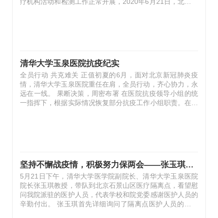
疗机构活动和检测工作正常开展，2020年6月21日，北京市
医疗救治和防院感组下发通知，要求医疗机构79家发热门诊
和核酸检测医务人员集居住、集中管理，为发热和其他患者
以及进行核酸检测的人员开展医疗服务。我院按照石景山区
卫健委的统一部署，迅速行动，组织发热门诊医护、PCR实
验室检测人员、部分核酸采集人员前往石景山区集中居住点
集中居住、集中管理。到今天宣布解除集中管理，共历时1
清华大学玉泉医院抗疫纪实
个月。 …
全员行动 共克难关 正值初夏的6月，面对北京新冠肺炎疫
情，清华大学玉泉医院重任在肩，全员行动，齐心协力，永
远在一线。 果断决策，周密布署 在医院抗疫领导小组的统
一指挥下，根据实际情况恢复部分抗疫工作小组职责。在维
持正常医疗秩序的同时，落实上级主管部门指示，积极做出
调整和布署，采取相应的工作措施，加强联络、信息沟通、
组织协调，重组科室、合并病区、抽调人员。 全体动员，
培训上岗 紧急召开会议，动员和组织全院职工投入投疫一
线，科室主任、党支部书记、护士长等中层干部积极响应，
党员干部带头出征。医院所有科室、部门和后勤保障等单位
坚持不懈战疫情，积极努力保两会——张玉琪院长看望慰问我院派驻隔离点医护人员
组织全员培训，认真学习，掌握要领，确保个人防护和医疗
5月21日下午，清华大学医学院副院长、清华大学玉泉医院
安全措施到位。 落…
院长张玉琪教授，带队到北京石景山区医疗隔离点，看望慰
问我院派驻的医护人员，代表学校和院党委感谢医护人员的
辛勤付出。 张玉琪首先详细询问了隔离点医护人员的工作
和生活情况，认真听取了他们对疫情防控的意见建议。当得