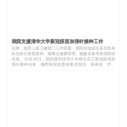
12名医护人员执行冬残奥会医疗…
我院支援清华大学新冠疫苗加强针接种工作
近期，按照上级卫健部门工作部署，我院持续派出多支医务
队伍执行疫苗接种、隔离点健康管理、核酸采集等疫情防控
任务。10月28日，我院接到清华大学师生员工新冠疫苗加
强针接种任务，随即医院党委统筹党院办、医务处、护理
部、人事处、预防保健科等部门，在2小时内完成接种队组
建，包括14名医师、31名护士、6名组织协调人员和3名计
免系统保障人员。先头工作组布置操作台29日，党委书记赵
雨东带领先头工作组前往清华大学综合体育馆参加现场调度
会，在与学校相关部处紧密协作下，完成方案制定、人员分
工、流程梳理，集采中心、药剂科、相关临床科室和工会配
合完成物料和设备准备。30日下午，先头工作组再次前往了
解疫苗接种运行情况，并在接种结束后…