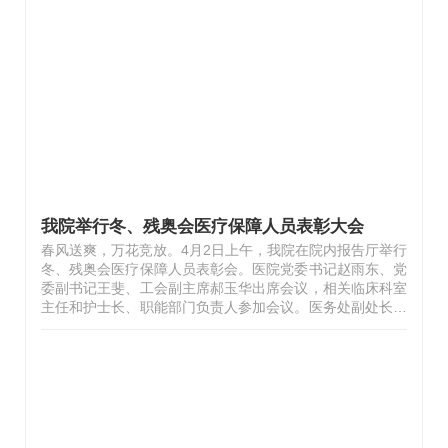
识、部署安排，在确保医疗秩序和院感安全的同时全力支援
核酸采样和检测工作。4月25日22:00，接到次日核酸采样
具体安排，随即抽调人员组成物资组，准备各类医用物资。
4月26日凌晨5:30，完成全部点位医用物资配送。5:30，医
务人员集结、奔赴各点位，按照规范完成工…
我院举行冬、残奥会医疗保障人员表彰大会
春风送爽，万花竞放。4月2日上午，我院在院内报告厅举行
冬、残奥会医疗保障人员表彰会。医院党委书记赵雨东、党
委副书记王斐、工会副主席郝玉华出席会议，相关临床科室
主任和护士长、职能部门负责人参加会议。医务处副处长王
海连主持会议。首先，老年医学科医师云孝永代表医疗保障
队发言。他表示，作为医务工作者，有幸参与冬残奥会医疗
保障工作，一幕幕工作场景依然记忆犹新。保障期间，医疗
保障队认真掌握并严格遵守工作程序，服从各项任务指令，
顺利圆满完成各项保障任务，为冬残奥会的成功举办贡献了
力量。在此，谨代表医疗保障队全体医务人员感谢各各方面
的指导帮助，感谢医院给予的信任与支持。此次我院共派出