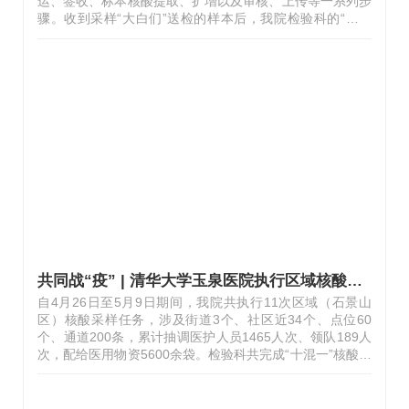
运、签收、标本核酸提取、扩增以及审核、上传等一系列步
骤。收到采样“大白们”送检的样本后，我院检验科的“大白
们”开始着装奋战。第一步，配制扩增试剂核酸检测试剂配
置要在零污染环境中进行，试剂移液量在微升级别，所以必
须“快、准、稳”。配置好后需要被全手工分装至扩增板（96
孔板）中，多少份样本就需配制多少份试剂，几千份试剂就
是几千次的加样量。第二步，样本制备样本制备是核酸检测
中最繁琐，也是最重要的一个环节。在狭小空间内，有人负
责编号、扫码、加样、上机提取核酸等工作，大家分工协
作，有条不紊。每天几千管的样…
共同战“疫” | 清华大学玉泉医院执行区域核酸筛查工作纪实
自4月26日至5月9日期间，我院共执行11次区域（石景山
区）核酸采样任务，涉及街道3个、社区近34个、点位60
个、通道200条，累计抽调医护人员1465人次、领队189人
次，配给医用物资5600余袋。检验科共完成“十混一”核酸检
测27997管。4月25日15:30许，我院接到上级关于执行区域
核酸采样和检测的指令，医院疫情防控工作领导小组随即召
开紧急部署会；16:30召开紧急院周会，传达指令、强化认