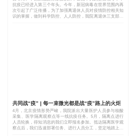
抗疫已经进入第三个年头。今年，新冠病毒在世界范围内再
次引起了广泛传播，为了加强离退休人员对疫情防控相关知
识的掌握，做到科学防控、人人防控，我院离退休三支部在
离退休党总支、离退休办公室的组织协调下，自6月13日起
开展了线上新冠疫情防控知识竞赛，为期一周。每日早八点
各支部组织党员参加竞赛，各支部党员积极回应，将答案反
馈至群中，并于当日将标准答案发至党员供大家核对学习。
下面是各支部群里部分截图：竞赛内容覆盖新冠肺炎病毒基
本知识、防护措施、防控政策、个人自身防疫知识等多个方
面，具有较强知识性、教育性、实用性。以往线下知识竞赛
只是选手代表参加，部分群众参…
共同战“疫” | 每一束微光都是战“疫”路上的火炬
4月，北京疫情形势严峻，我院派出大量医护人员参与核酸
采集、医学隔离观察点等一线抗疫任务。5月，隔离点进行
人员轮换，得知消息的我们立即报名参加。抵达隔离医学观
察点后，我们迅速部署任务、进行人员分工，坚定地踏上了
抗疫征程。在这里我们和中国中医科学院眼科医院的医护们