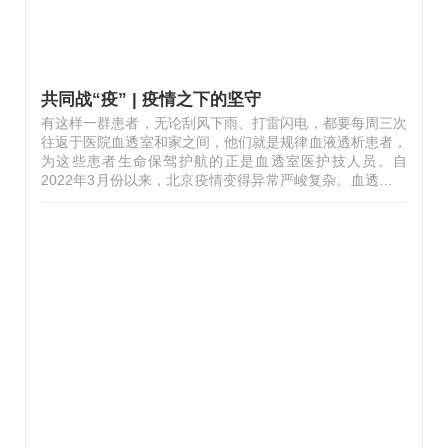
共同战“疫” | 疫情之下的坚守
有这样一群患者，无论刮风下雨、打雷闪电，都要每周三次
往返于医院血透室和家之间，他们就是规律血液透析患者，
为这些患者生命保驾护航的正是血透室医护技人员。自
2022年3月份以来，北京疫情变得异常严峻复杂。血透室一
方面要保证120名规律透析患者的治疗，还同时承担了医院
流动疫苗接种、外派支援核酸采集、封管控区患者透析治
疗，在医护人员严重不足的情况下，血透室克服了巨大困
难，努力完成各项工作。2022年3月25日血透室医师接诊风
险区透析患者血透室隔离区域，医护人员为风险患者进行动
静脉内瘘穿刺2022年4月9日血透室医生为85岁抗美援朝老
英雄讲解接种新冠疫苗注意事项2022年5月8日星期日血透
室医生为一急性肾功能衰竭患者置管及床旁透析…