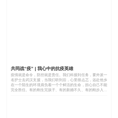
相识相知、互帮互助，不断优化工作流程，关注在观人员个
性化需求，把微信作为宣传和互动的平台，使用风趣幽默的
语言帮助他们疏解烦躁郁闷，吹响了“隔离病毒，不隔离
爱”的号角，不少在观人员离开时留下了感谢和祝福。5月底
我们共同迎来了“37天社会面清零”，那一刻满满的成就感油
然而生，因为我们为守护北京出了一份力。隔离人员用小番
茄摆得爱心表示感谢6月9日“天…
共同战“疫” | 我心中的抗疫英雄
疫情就是命令，防控就是责任。我们科接到任务，要外派一
名护士去武汉支援，当我们听到后，心里很忐忑，远赴他乡
在一个陌生的环境肩负着一个个鲜活的生命，担心自己不能
完全胜任。有的刚生完孩子、有的新婚不久、有的刚步入工
作。这时候护士长毅然决然的站出来，勇挑重担，告诉我们
不要怕，守好家里她去。我的心里说不出来的滋味，第二天
紧锣密鼓的准备，穿脱防护服、隔离衣。当她剪去一头长
发，干练的短发出现在我们面前，心里就像打翻了醋瓶子，
酸酸的。虽然没有去成武汉，护士长的心里也很低落，但是