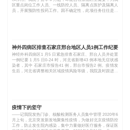
区重点岗位工作人员、一线防控人员、隔离点医护及隔离人
员，开展预防性投药工作。因不确定性，此项任务往往是突
发、紧急且需求量大。2020 年 12 月 13 日、20 日、 26
日，2021 年 1 月 3 日，连续四周接到任务都是周末休息时
间。非常时期，疫情就是出征的号角，疫情就是命令！药剂
科主任张玉秋迅速组织协调，中草药房组长邢玉琪同志立马
安排布置，大家放弃休息、迅速到岗。隔离点少则几十人，
最多时 3 个隔离点用药的有 500 多人，6 天的药量就是
神外四病区排查石家庄邢台地区人员1例工作纪要
3000 多袋！赶上工作日，在人员紧张的情况下，草药房人
神经外科四病区1 月5 日紧急排查石家庄、邢台人员并处置
员经常要克服各种困难，至少…
一例纪要 1 月5 日0-24 时，河北省新增43 例本地无症状感
染者，其中 石家庄市报告41 例，邢台市报告2 例。疫情发
生后，河北省调整相关区域疫情风险等级，我院及时跟进，
常态化排查新增中高风险地区 人员。1 月5 日当晚6:42
分，医务处接区卫健委紧急通知，要求各科室立即对12 月
10 日以后从石家庄市和邢台市来京在医院就诊的患者及家
属进行排查。在排查过程中，神外四病区发现有一患儿及陪
住家属系邢台市人员。该患儿12 月16 日经门诊筛查新
冠“3+1”正常后住院，入院后12 月21 日手术，术后转至ICU
疫情下的坚守
治疗1 天，12月22日起一直在神经外科四病区治疗，陪护为
——记我院发热门诊、核酸检测医务人员集中管理 2020年6
患儿家长一人。在流调确…
月上旬，北京突发新发地聚集性疫情，为做好北京疫情防控
工作，防止发生院内感染，集中力量做好医疗服务，保证医