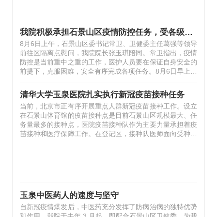
我院积极承担石景山区疫情防控任务，受各级领导慰问
8月6日上午，石景山区委书记常卫、卫健委主任葛强等领导
前往区隔离点慰问，我院院长张玉琪陪同。常卫指出，疫情
防控是当前重中之重的工作，医护人员要在保证自身安全的
前提下，克服困难，安全有序完成各项任务。8月6日早上，
石景山区总工会副主席曹俊房、卫健委党委副书记臧轶青前
往隔离点和石景山体育馆疫苗接种点慰问，我院党委副书记
清华大学玉泉医院扎实执行新冠疫苗接种任务
王斐及医务处、护理部负责人一同前往。曹俊房亲切问候我
当前，北京市正有序开展重点人群新冠疫苗接种工作。设立
院医护人员，并为大家送来营养品，嘱咐注意防暑降温。臧
在石景山体育馆的疫苗接种点是目前石景山区规模最大、任
轶青对隔离点的工作表示肯定，并指出，希望大家积极克服
务量最多的接种点，医院疫苗接种队作为主要力量承担着疫
劳累，安全保质完成各项工作任务。8月3日早上，院长张玉
苗接种和医疗保障工作。在登记区，接种队医师面向受种人
琪带队前往石景山区某定点隔离点，探望慰问我院派驻承担
员进行新冠疫苗知识讲解和禁忌症排查，耐心解答疑惑，确
健康保障任务的8名医护人员。…
保接种安全。在接种区，接种队护士在完成受种人员信息核
对和严格消毒后，进行疫苗接种，并嘱咐注意事项。在留观
区，队员对受种者进行半小时医学观察，常巡常问，并对可
能发生的不良反应者进行及时处置。新年前夕，我院按照石
景山区卫健委统一部署，迅速抽调医护骨干组成新冠疫苗接
玉泉中医药人的速度与坚守
种队。队员们积极响应、专业高效，在妥善完成本职工作交
自新冠疫情爆发后，中医药充分发挥了防病治病的独特优势
接的同时，认真进行预防接种和…
和作用。我院于去年 3 月起，即配合石景山区卫健委，为我