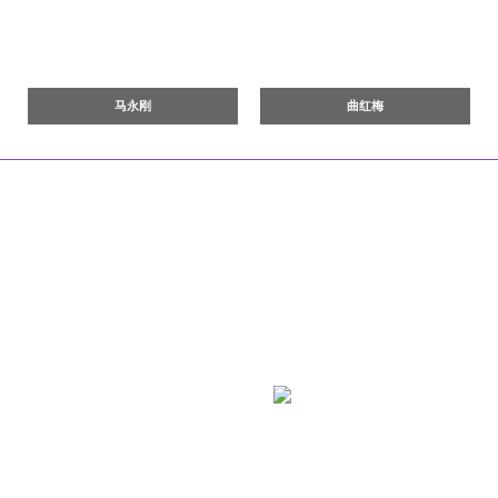
马永刚
曲红梅
|
|
|
|
网站首页
关于我们
联系方式
乘车路线
版权声明
地 址：北京市石景山区石景山路5号
工信部链接：
https://beian.miit.gov.cn/
京卫网审字[2013]第52号
京ICP备09047433号-1
京公网安备
11010702002281号
技术支持：
微信公众号