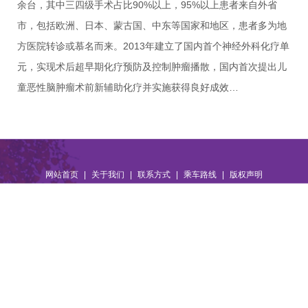
余台，其中三四级手术占比90%以上，95%以上患者来自外省
市，包括欧洲、日本、蒙古国、中东等国家和地区，患者多为地
方医院转诊或慕名而来。2013年建立了国内首个神经外科化疗单
元，实现术后超早期化疗预防及控制肿瘤播散，国内首次提出儿
童恶性脑肿瘤术前新辅助化疗并实施获得良好成效…
|
|
|
|
网站首页
关于我们
联系方式
乘车路线
版权声明
地 址：北京市石景山区石景山路5号
工信部链接：
https://beian.miit.gov.cn/
京卫网审字[2013]第52号
京ICP备09047433号-1
京公网安备
11010702002281号
技术支持：