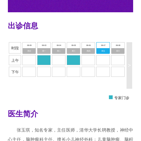
出诊信息
08-09
08-03
08-04
08-05
08-06
08-07
08-08
时段
周日
周一
周二
周三
周四
周五
周六
上午
>
下午
专家门诊
医生简介
张玉琪，知名专家，主任医师，清华大学长聘教授，神经中
心主任，脑肿瘤科主任。擅长小儿神经外科：儿童脑肿瘤、脑积