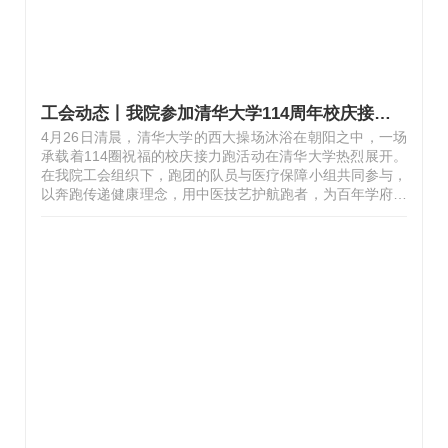
工会动态丨我院参加清华大学114周年校庆接力跑活动
4月26日清晨，清华大学的西大操场沐浴在朝阳之中，一场
承载着114圈祝福的校庆接力跑活动在清华大学热烈展开。
在我院工会组织下，跑团的队员与医疗保障小组共同参与，
以奔跑传递健康理念，用中医技艺护航跑者，为百年学府庆
生活动增添亮色。清华大学114周年校庆接力跑活动清晨，
伴随着清脆的发令声，活动正式拉开帷幕。在党委书记、副
院长李伟和总会计师袁继英的带领下，跑团队员们精神抖
擞，以接力的形式，奋力奔跑在跑道上。队员们步伐矫健，
笑容洋溢，展现了我院跑团昂扬向上的精神风貌。跑步不仅
是锻炼身体，更是一种积极生活态度的传递。114圈的接力
跑不仅是对清华校庆的致敬，更是我院跑团团结协作、健康
活力的完美诠释。 操场边，由5名专业…