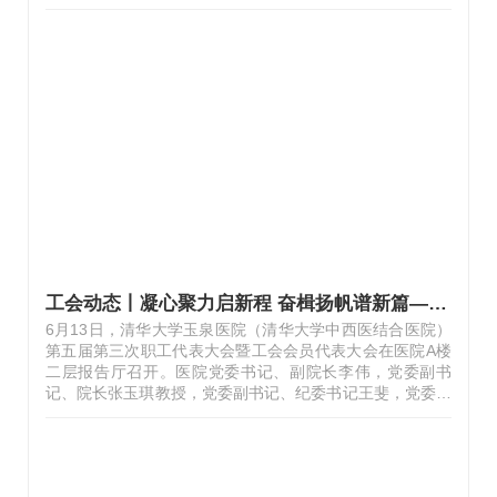
献血。无偿献血，是健康所系的生命接力，亦是公民践行社
会责任的崇高义务。它超越个体，构筑起守护城市生命线的
坚实根基。我院职工们卷袖献血的义举，向社会传递着守望
相助、心手相连的积极能量。每一份流淌出的血液，都是对
另一个陌生生命的无声承诺与祝福。此次成功献血的38位职
工，以实际行动诠释了仁爱与担当——当针管连接起血脉，
慷慨赠予的不仅是生理的补给，更是一份重燃他人生命火焰
的珍贵礼物。这热血中涌动的，…
工会动态丨凝心聚力启新程 奋楫扬帆谱新篇——我院召开第五届第三次职工代表大会暨工会会员代表大会
6月13日，清华大学玉泉医院（清华大学中西医结合医院）
第五届第三次职工代表大会暨工会会员代表大会在医院A楼
二层报告厅召开。医院党委书记、副院长李伟，党委副书
记、院长张玉琪教授，党委副书记、纪委书记王斐，党委委
员、副院长冯兴中教授出席会议。医院职工代表、会员代表
参加会议，部分科室部门负责人、骨干人员列席会议。职代
会主席团秘书长、工会副主席郝玉华主持会议。大会以全体
会议的方式，听取了张玉琪教授代表医院行政领导班子所作