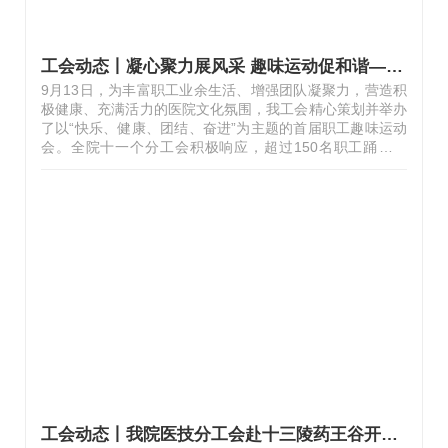
工会动态丨凝心聚力展风采 趣味运动促和谐——我举办首届职工趣味运动会
9月13日，为丰富职工业余生活、增强团队凝聚力，营造积
极健康、充满活力的医院文化氛围，我工会精心策划并举办
了以“快乐、健康、团结、奋进”为主题的首届职工趣味运动
会。全院十一个分工会积极响应，超过150名职工踊跃参
与，在轻松欢快的气氛中共同感受运动的乐趣和团队协作的
力量。医院党委副书记、纪委书记王斐对运动会的召开表示
热烈祝贺，并鼓励职工积极响应“国家体重管理年”的倡议，
暂放繁忙工作，放松身心、加强交流，秉承“友谊第一、比
赛第二”的体育精神，赛出风格、赛出水平、赛出凝聚力。
伴着悠扬婉转的乐曲，我院功法队员身着整齐服饰，以一套
舒展流畅、形神兼备的五禽戏表演惊艳开场。与传统运动会
不同，本次活动更聚焦项目的趣…
工会动态丨我院医技分工会赴十三陵药王谷开展研学活动