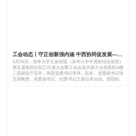
等个人项目里，大家凝神蓄力、顽强拼搏。每一次发力、每
一次突破都展现着不服输的劲头，参赛职工不仅展现了良好
的竞技水平，更彰显了昂扬向上的…
工会动态丨守正创新强内涵 中西协同促发展——我院召开第五届第四次职工代表大会暨工会会员代表大会
4月29日，清华大学玉泉医院（清华大学中西医结合医院）
第五届第四次职工代表大会暨工会会员代表大会在医院A楼
二层报告厅召开。医院党委书记李伟，院长、党委副书记张
玉琪教授，党委副书记、纪委书记王斐出席会议。医院职工
代表、会员代表参加会议，部分科室及职能部门负责人、骨
干人员列席会议。会议由院工会副主席郝玉华主持。大会采
用全体会议形式，听取了张玉琪代表医院行政领导班子所作
的《2025年度院务公开报告》、财务处副处长包安琪所作
的《2025年财务决算及2026年财务预算报告》、徐玉新所
作的《职代会提案工作报告》、工会主席张玉秋所作的
《2025年度工会工作报告》、党委办公室副主任王索怡所
作的《医院报告》、财务处许卿所作的《2025…