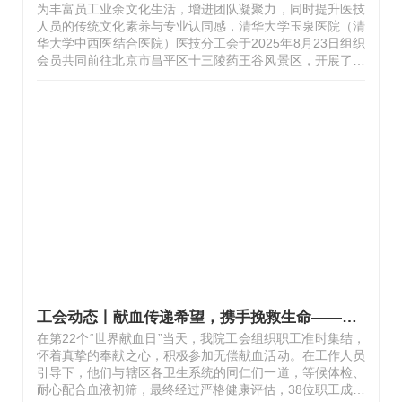
为丰富员工业余文化生活，增进团队凝聚力，同时提升医技
人员的传统文化素养与专业认同感，清华大学玉泉医院（清
华大学中西医结合医院）医技分工会于2025年8月23日组织
会员共同前往北京市昌平区十三陵药王谷风景区，开展了一
次以“绿野寻踪，识百草”为主题的研学活动。本次活动，将
自然风光观赏、中医药文化学习与团队建设有机结合，取得
了预期效果。现将具体情况汇报如下：一、 活动背景与目
的医技科室作为医院运行的重要组成部分，工作人员长期处
于高强度、快节奏的工作环境中。分工会始终关注职工的身
心健康与专业成长。此次选择十三陵药王谷作为研学地点，
正是看中其深厚的中医药文化底蕴和丰富的药用植物资源。
活动旨在：通过药王谷中医药研…
工会动态丨献血传递希望，携手挽救生命——清华大学玉泉医院38名职工爱心献血 用奉献为生命注入温暖希望
在第22个“世界献血日”当天，我院工会组织职工准时集结，
怀着真挚的奉献之心，积极参加无偿献血活动。在工作人员
引导下，他们与辖区各卫生系统的同仁们一道，等候体检、
耐心配合血液初筛，最终经过严格健康评估，38位职工成功