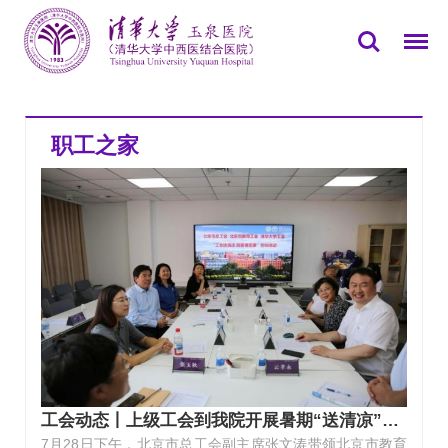
您所在的位置：
首页
>>
党群园地
>>
职工之家
职工之家
工会动态丨上级工会到我院开展暑期“送清凉”慰问
7月28日下午，北京市总工会副主席张文涛带领北京市教育