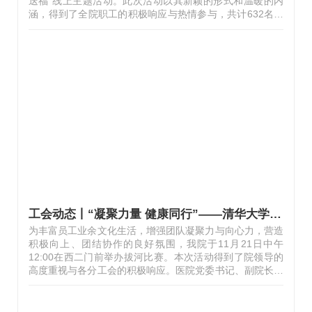
送福”线上主题活动。此次活动以其新颖的形式和温暖的内
涵，得到了全院职工的积极响应与热情参与，共计632名职
工踊跃加入，在云端汇聚起对家、对友、对国的深深祝福，
共同绘就了一幅情意盎然的新年画卷。活动期间，职工们通
过扫描二维码进入专属活动小程序，在“新春寄语”模块中尽
情抒怀。一行行真挚的文字，承载着对家人幸福和睦的祈
愿、对亲朋好友身体健康的牵挂、对祖国繁荣昌盛的美好祝
愿；一张张精心挑选或即时拍摄的照片，记录着身边温馨的
瞬间、科室团结的景象、医院发展的足迹以及浓厚的节日氛
围。方寸屏幕之间，流淌的是同事…
工会动态丨“凝聚力量 健康同行”——清华大学玉泉医院拔河比赛纪实
为丰富员工业余文化生活，增强团队凝聚力与向心力，营造
积极向上、团结协作的良好氛围，我院于11月21日中午
12:00在西二门前举办拔河比赛。本次活动得到了院领导的
高度重视与各分工会的积极响应。医院党委书记、副院长李
伟亲临现场，为参赛队员们加油鼓劲，极大地激发了全员的
斗志与热情。在工会主席张玉秋与副主席高鹏的共同主持
下，整个比赛流程顺畅、井然有序，为活动的顺利进行提供