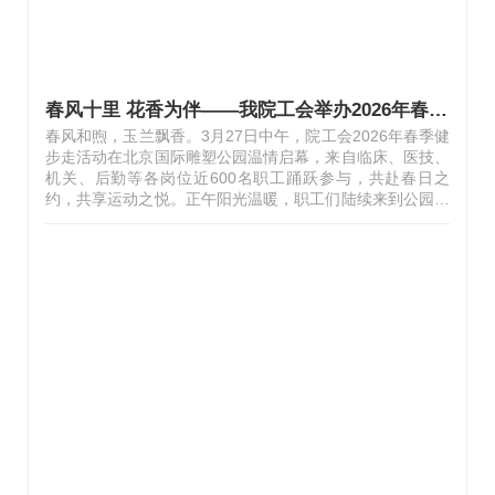
春风十里 花香为伴——我院工会举办2026年春季健步走活动
春风和煦，玉兰飘香。3月27日中午，院工会2026年春季健
步走活动在北京国际雕塑公园温情启幕，来自临床、医技、
机关、后勤等各岗位近600名职工踊跃参与，共赴春日之
约，共享运动之悦。正午阳光温暖，职工们陆续来到公园。
时值园内玉兰花节，枝头繁花竞相绽放，白似瑞雪、粉若云
霞、紫如绸缎，与园内雕塑相映成趣，五彩斑斓，美不胜
收，为健步走活动平添几分浪漫与雅致。活动伊始，跑团成
员王利军医师带领大家进行热身，通过舒展筋骨、拉伸韧带
等规范动作，充分活动身体关节，有效预防运动损伤，为健
步走筑牢安全基础。随着活动正式开启，大家沿着公园步道
结伴而行，有人步履轻快、快步前行，有人悠然漫步、细赏
春光。大家呼吸着清新空气，沉醉于玉…