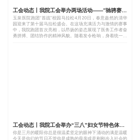
工会动态丨我院工会举办两场活动——"驰骋赛道跨步行"、"凝心聚力赏古韵"
玉泉医院跑团“首战”校园马拉松4月20日，春意盎然的清华
园迎来了第十届马拉松盛会。在这场充满活力与激情的赛事
中，我院跑团首次亮相，以昂扬的姿态展现了医务工作者奋
勇拼搏、团结协作的精神风貌。随着发令枪响，身着统一队
服的跑团成员持医院跑团旗帜，开启了10公里征程。在总会
计师袁继英老师的带领下，医院跑团11人全员完赛。此次参
赛的不仅有跑团成员，还有一支由7名资深医护人员组成的
医疗保障队。他们在赛道旁设立临时医疗点，全程为参赛者
提供应急处理、运动损伤等医疗保障服务，并指导运动后恢
复性动作，得到参赛师生的称赞。此次清华大学校园马拉松
首秀不仅是玉泉医院工会推动职工健康管理的创新实践，更
是助力健康校园建设的举措之一…
工会动态丨我院工会举办“三八”妇女节特色体验活动
你是三月的暖阳你总是很温柔坚定的眼神下涌动的满是温暖
今天是你们的节日不管你是成熟的母亲或是刚刚步入社会的