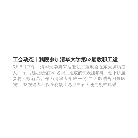
的2024年度院务公开报告、工会主席张玉秋代表医院工会
委员会所作的2024年度工会工作报告、财务处许卿所作的
工会财务状况报告。以上报告事项得到与会代表们的充分肯
定，大会圆满完成各项议程。李伟在讲话…
工会动态丨我院参加清华大学第52届教职工运动会
5月8日下午，清华大学第52届教职工运动会在东大操场盛
大举行。我院派出由51名职工组成的代表团参赛，创下历届
参赛人数新高。作为清华大学唯一的“中西医结合附属医
院”，我院健儿不仅在赛场上尽显白衣天使的别样风采，更
以中医特色医疗保障为运动会注入独特亮色。清华大学第52
届教职工运动会 2025下午，由23人组成的广播体操方阵率
先亮相，整齐的动作与橙色的队服构筑成开幕式亮丽风景
线。我院参加了三项集体项目，其中8人组合的“星火相
传”，16人组合的穿梭接力，以及女子4×100米接力，均来
自临床、医技、行政后勤组成的跨科室队伍，大家以默契配
合完成传递，展现出医务工作者特有的协作精神。特别是女
子4×100米接力赛由总会计师袁继英老师带…