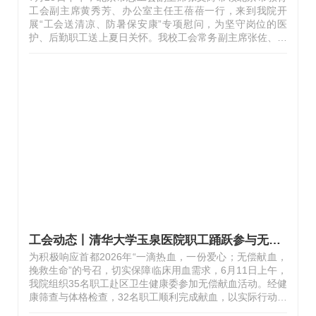
工会副主席黄秀芳、办公室主任王蓓蓓一行，来到我院开
展“工会送清凉、防暑保安康”专项慰问，为坚守岗位的医
护、后勤职工送上夏日关怀。我校工会常务副主席张佐、副
主席王丹，二附院党委书记李伟、院长张玉琪、工会主席张
玉秋及相关职能科室部门负责人参加慰问。张文涛首先和医
院劳模及职工代表简短座谈，赞扬全体职工不惧酷暑、坚守
诊疗一线的责任担当，细致问询医院夏季防暑降温、职工后
勤保障等工作落地细节，勉励医院工会持续当好职工“贴心
人”，把暖心服务落到日常细微处。李伟简要介绍医院党建
引领高质量发展情况，对上级工会长期以来的支持与关怀表
示感谢。慰问组为医院北京市劳动…
工会动态丨清华大学玉泉医院职工踊跃参与无偿献血活动
为积极响应首都2026年“一滴热血，一份爱心；无偿献血，
挽救生命”的号召，切实保障临床用血需求，6月11日上午，
我院组织35名职工赴区卫生健康委参加无偿献血活动。经健
康筛查与体格检查，32名职工顺利完成献血，以实际行动诠
释了医者仁心和无私奉献的精神。本次活动由工会主席张玉