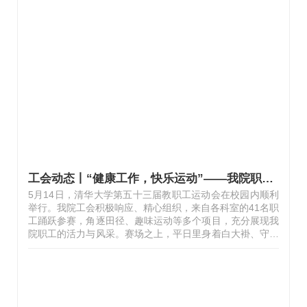
秋带队，组织献血的职工们在区卫生健康委一层大厅有序集
合。在现场工作人员的引导下，大家依次完成信息登记、健
康征询、血压测量、血液初筛等环节。尽管天气炎热，但大
家的热情丝毫未减。体检区内，医务人员认真细致地为每位
报名者进行检查，确保献血过程安全、规范。此次报名献血
的35名职工来自医院临床、护理、行政、后勤等不同岗位，
特别是后勤分工会，有7名同志…
工会动态丨“健康工作，快乐运动”——我院职工在校教职工运动会上展风采
5月14日，清华大学第五十三届教职工运动会在校园内顺利
举行。我院工会积极响应、精心组织，来自各科室的41名职
工踊跃参赛，角逐田径、趣味运动等多个项目，充分展现我
院职工的活力与风采。赛场之上，平日里身着白大褂、守护
生命健康的医务工作者，换上轻便运动装，化身英姿飒爽的
运动健儿。女子 4×100 米接力赛中，队员们配合默契、奋
勇冲刺，凭借出色的速度和稳定的交接棒技术，在激烈竞争
中脱颖而出，荣获第五名；薪火相传、穿梭接力等趣味集体
项目，大家团结协作、笑语不断；跳高、跳远、跳绳、踢毽