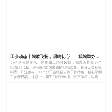
了有力保障。赛场之上，来自全院十一个分工会的队伍精神
抖擞，斗志昂扬。队员们心往一处想，劲往一处使，在赛场
上奋力拼搏；场外啦啦队的呐喊助威声此起彼伏，现场充满
了欢声笑语，其乐融融的景象充分展现了我院大家庭的和谐
与活力，以及职工们强烈的集体荣誉感…
工会动态丨院歌飞扬，唱响初心——我院举办主题合唱比赛
为弘扬医院文化、展现职工精神风貌，我院近期举办了
以“院歌飞扬，风采绽放”为主题的歌唱比赛。各分工会积极
响应、广泛参与，11个分工会结合自身工作特色，精心录制
了参赛视频。视频中，职工们精神饱满、歌声激昂，以真挚
的情感共同唱响院歌，充分展现出团结进取、奋发向上的良
好风貌，同时也彰显了医院深厚的文化底蕴和职工们出色的
艺术才华。活动展示期间，全院职工踊跃观赏并积极为心仪
作品投票，参与人数达1268人，充分体现了本次活动广泛
的参与度与良好的影响力。根据最终投票结果，门诊分工会
荣获“最佳人气奖”，急危手麻分工会与神外一分工会获得“优
秀风采奖”，其余分工会分获“最佳组织奖”与“积极参与奖”。