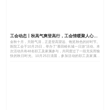
本次活动组织有序、氛围…
工会动态丨秋高气爽登高行，工会情暖聚人心——我院举办慕田峪长城一日游活动
金秋十月，天朗气清，正是登高望远、饱览秋色的好时节。
医院工会于10月25日，举办了“慕田峪长城一日游”活动。本
次活动共有48名职工及家属参与，共同度过了一段充实而愉
快的秋日时光。10月25日清晨，参加活动的职工及家属们
准时在医院集合点汇合，大家精神饱满，笑容洋溢，对即将
开始的旅程充满期待。满载欢声笑语的大巴车准时出发，驶
向闻名遐迩的慕田峪长城。经过约一个多小时的车程，雄伟
的慕田峪长城逐渐映入眼帘。深秋的慕田峪，层林尽染，色
彩斑斓，古老的长城在五彩秋叶的映衬下，更显巍峨与沧
桑。大家迫不及待地投入到登城之旅中。沐浴着和煦的秋
阳，呼吸着山间清新的空气，职工们三五成群，用镜头记录
下这醉人的秋色与同伴们开心的笑颜…