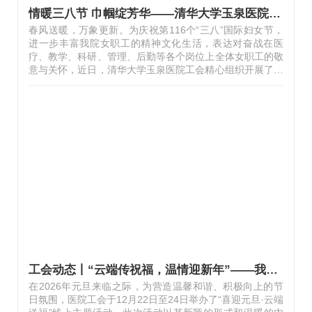
情暖三八节 巾帼绽芳华——清华大学玉泉医院开展庆祝“三八”国际妇女节系列活动
春风送暖，万象更新。为庆祝第116个“三八”国际妇女节，
进一步丰富我院女职工的精神文化生活，表达对奋战在医
疗、教学、科研、管理、后勤等各个岗位上全体女职工的敬
意与关怀，近日，清华大学玉泉医院工会精心组织开展了庆
祝“三八”妇女节系列活动，为全院女职工送上节日的美好祝
福。系列活动之一：光影映初心，奋进新征程。院工会组织
全院女职工观看弘扬主旋律、传播正能量的优秀影片。通过
光影艺术，激励广大女职工坚定理想信念，汲取奋进力量，
在感受文化熏陶的同时，进一步增强干事创业的热情和动
力。系列活动之二：巧手绽芳华，花香悦生活。3月6日下
午，一场别开生面的手工制作活动在医院A楼二层报告厅和
四层会议室同步温情启幕。活动吸引…
工会动态丨“云端传祝福，温情迎新年”——我院工会举办2026元旦线上送祝福活动
在2026年元旦来临之际，为营造温馨和谐、积极向上的节
日氛围，医院工会于12月22日至24日举办了“喜迎元旦·云端