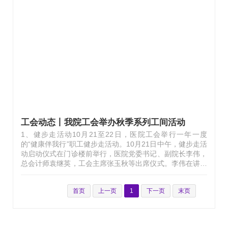
了清华玉泉人的文化品格和精神面貌。面向2025，医院将
持续深化中西医结合内涵建设，不断提升医疗服务质效，着
力培养更多兼具创新精神和实践能力的医学人才，为中西医
结合事业建设和清华大学医科发展贡献更多更大力量。李伟
书记致辞中指出，2024年是充满感想、感动、感悟的一
年，更要感激全院干部职工的辛勤付出与不…
工会动态丨我院工会举办秋季系列工间活动
1、健步走活动10月21至22日，医院工会举行一年一度
的“健康伴我行”职工健步走活动。10月21日中午，健步走活
动启动仪式在门诊楼前举行，医院党委书记、副院长李伟，
总会计师袁继英，工会主席张玉秋等出席仪式。李伟在讲话
中指出，通过健步走活动，不但可以在轻松愉快的氛围中锻
炼身体，同时也能增进同事间的交流与团队凝聚力，丰富职
首页
上一页
1
下一页
末页
工精神文化生活、增强身体素质，从而以更加饱满的热情投
入到工作中，为医院的发展贡献力量。随后，李伟将院旗交
到张玉秋手中，标志着健步走活动正式开始。深秋的雕塑公
园，银杏金黄、枫叶火红，职工们结伴而行，用双脚丈量大