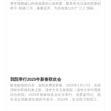
青年我都诚心的祝福愿你心底有爱，眼里有光活成你想要的
样子~阳春三月，春暖花开。为庆祝第115个“三八”国际劳动
妇女节，丰富女职工精神文化生活，3月7日下午，医院工会
在二层报告厅举办了多肉盆景种植特色体验活动。工会主席
张玉秋代表医院向全体女职工致以节日的问候和美好的祝
福，感谢她们为医院发展做出的贡献，并希望大家在活动中
放松身心，享受创作的乐趣。多肉盆景种植随后，专业老师
为大家详细讲解了多肉植物的品种、习性、养护方法以及盆
景制作技巧。在老师的指导下，大家纷纷化身“巧手园丁”，
充分发挥自己的想象力，精心…
我院举行2025年新春联欢会
蛟龙献瑞辞旧岁，金蛇欢腾贺新春。2025年1月17日，在农
历蛇年即将到来之际，清华大学玉泉医院（清华大学中西医
结合医院）2025年新春联欢会在京举行。党委副书记、院
长张玉琪教授在致辞中表示，2024年，在全院干部职工的
共同努力下，医院成功晋升为三级甲等中西医结合医院，不
仅集中体现了近年来医院改革发展的显著成效，也客观诠释