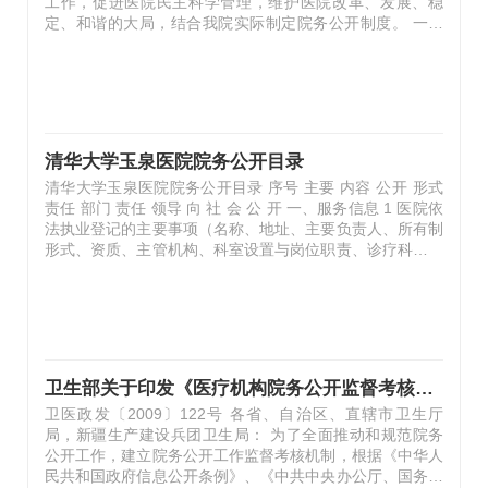
工作，促进医院民主科学管理，维护医院改革、发展、稳
定、和谐的大局，结合我院实际制定院务公开制度。 一、
成立院务公开领导小组 1、医院成立院务公开领导小组：党
委书记、院长任组长，党委副书记、工会主席、纪委书记、
副院长等为组员。负责院务公开的组织领导工作，审定重大
公开事项，指导、协调有关部门，研究解决院务公开实施中
的问题，对违反院务公开制度的问题，提出整改、处理意
见。 2、领导小组下设办公室：院办、党群部和医务处共同
清华大学玉泉医院院务公开目录
负责院务公开日常工作；人事、医务、护理、审计、财务、
清华大学玉泉医院院务公开目录 序号 主要 内容 公开 形式
采购、医工、药剂、后勤等各职…
责任 部门 责任 领导 向 社 会 公 开 一、服务信息 1 医院依
法执业登记的主要事项（名称、地址、主要负责人、所有制
形式、资质、主管机构、科室设置与岗位职责、诊疗科目、
床位数） 网站 院办 责任院长 2 卫生技术人员依法执业注册
的基本情况 网站、电话查询 医务处 护理部 人事处 责任院
长 3 上岗工作人员姓名、职务或职称 胸牌 人事处 医务处
护理部 责任院长 4 医院服务特长，专科服务内容及特色、
专家姓名及专长、门诊急诊时间等 网站、公示栏 医务处 …
卫生部关于印发《医疗机构院务公开监督考核办法（试行）》的通知
卫医政发〔2009〕122号 各省、自治区、直辖市卫生厅
局，新疆生产建设兵团卫生局： 为了全面推动和规范院务
公开工作，建立院务公开工作监督考核机制，根据《中华人
民共和国政府信息公开条例》、《中共中央办公厅、国务院