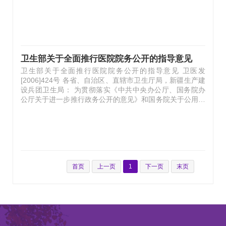
办公厅关于进一步推行政务公开的意见》和《卫生部关于全
面推行医院院务公开的指导意见》等文件精神，我部组织制
定了《医疗机构院务公开监督考核办法（试行）》，现印发
给你们，请遵照执行。 二〇〇九年十二月二十五日 （信息
公开形式：主动公开） 医疗机构院务公开监督考核办法
（试行） 第一章 总 则 第一条 为了进一步推动和规范院务
卫生部关于全面推行医院院务公开的指导意见
公开工作，促进医疗机构民主科学管理，依法执…
卫生部关于全面推行医院院务公开的指导意见 卫医发
[2006]424号 各省、自治区、直辖市卫生厅局，新疆生产建
设兵团卫生局： 为贯彻落实《中共中央办公厅、国务院办
公厅关于进一步推行政务公开的意见》和国务院关于公用事
业单位推行办事公开制度的要求，进一步推动和规范医院院
务公开工作，促进医院民主科学管理，依法执业，诚信行
医，和谐医患关系，不断满足群众的就医需求，提出如下指
导意见： 一、推行医院院务公开的指导思想和目标 推行医
院院务公开要以邓小平理论和“三个代表”重要思想为指导，
深入贯彻党的医疗卫生方针、政策，维护人民群众的健康权
益。通过医院院务公开工作加强社会公众监督和医院职工民
首页
上一页
1
下一页
末页
主监督，促进医院牢固树立“以…