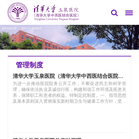
您所在的位置：
首页
>>
医院概况
管理制度
清华大学玉泉医院（清华大学中西医结合医院）关于修订院务公开制度的通知
为进一步推动医院院务公开工作，不断促进民主和科学管
理，确保依法执业及诚信行医，构建和谐工作环境及医患关
系，保障职工和患者的权益。特制定此制度。一、指导思想
及基本原则深入贯彻落实新时期卫生与健康工作方针，坚持
公益性，体现中西医结合特色优势，全面推进院务公开制度
落实，提高医院工作透明度，保障社会公众和医院员工的知
情权、参与权和监督权，推动医院稳定持续健康发展。1.坚
持依法办事的原则。积极推进依法行医、依法行政，严格办
事程序。2.坚持求真务实的原则。一切从实际出发，把群众
反映强烈、普遍关心和涉及职工切身利益等问题作为院务公