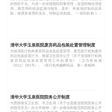
的用药不当。为进一步加强我院药事管理，促进药物合理使
用，规范用药错误监测与报告，及时、有效地控制药品风
险，保障患者用药安全，特制定此制度。 一 组织机构 1 在
院药事管理与药物治疗学委员会的领导下，成立医院用药错
误监测管理组。 2 组长由医务处处长担任，组员包括药剂科
主任、护理部主任、各临床科室护士长及药剂科各组组长。
二 职责 1 在药事管理与药物治疗学委员会的领导下，制定
有关管理制度并组织实施。 2 负责医院用药错误监测工作，
主动收集相关信息、填写用药差错报告表并上报。 3 对院
清华大学玉泉医院废弃药品包装处置管理制度
内…
为加强医疗机构废弃药品包装处置管理，规范医疗机构废弃
药品包装处置行为，根据卫生部办公厅《关于加强医疗机构
废弃药品包装处置管理工作的通知》（卫办医政函
〔2012〕681号）、《医疗机构麻醉药品、第一类精神药品
管理规定》（卫医发〔2005〕438号）、《医疗卫生机构医
疗废物管理办法》（卫生部令36号）等文件精神，结合我院
实际情况，特制定此制度。 一、废弃药品包装定义： 废弃
药品包装是指医院内废弃的药品内外包装盒、说明书、直接
接触药品的包装材料和容器等。 二、建立废弃药品包装处
置管理小组，专门负责我院废弃药品包装处置管理工作。废
清华大学玉泉医院院务公开制度
弃药品包装处置管理小组组长由医务处处长担任，副组长由
为贯彻落实卫生部、市卫生局《关于全面推进医院院务公开
药剂科及护理部主任担任，组员由药…
的指导意见》的文件精神，进一步推动和规范医院院务公开