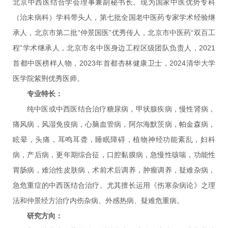
北京中西医结合学会理事兼副秘书长。现为国家中医优势专科
（治未病科）学科带头人，第七批全国老中医药专家学术经验继
承人，北京市第二批“仲景国医”优秀传人，北京市中医药“双百工
程”学术继承人，北京市名中医身边工程区级团队负责人，2021
首都中医榜样人物，2023年首都杏林健康卫士，2024清华大学
医学院紫荆优秀医师。
专业特长：
纯中医或中西医结合治疗糖尿病，甲状腺疾病，慢性肾病，
痛风病，风湿免疫病，心脑血管病，阿尔海默茨病，帕金森病，
眩晕，头痛，耳鸣耳聋，睡眠障碍，植物神经功能紊乱，妇科
病，产后病，更年期综合征，口腔黏膜病，急慢性咳喘，功能性
胃肠病，难治性皮肤病，术前术后调养，肿瘤调养，疑难杂病，
急危重症的中西医结合治疗。尤其擅长运用《伤寒杂病论》之理
法和仲景经方治疗内伤杂病、外感热病、疑难危重病。
研究方向：