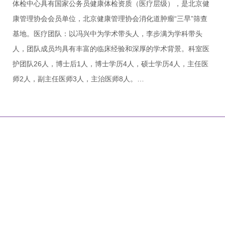
体检中心具有国家公务员健康体检资质（医疗层级），是北京健
康管理协会会员单位，北京健康管理协会消化道肿瘤“三早”筛查
基地。医疗团队：以冯兴中为学术带头人，李步满为学科带头
人，团队成员均具有丰富的临床经验和深厚的学术背景。科室医
护团队26人，博士后1人，博士学历4人，硕士学历4人，主任医
师2人，副主任医师3人，主治医师8人。…
|
|
|
|
网站首页
关于我们
联系方式
乘车路线
版权声明
地 址：北京市石景山区石景山路5号
工信部链接：
https://beian.miit.gov.cn/
京卫网审字[2013]第52号
京ICP备09047433号-1
京公网安备
11010702002281号
技术支持：