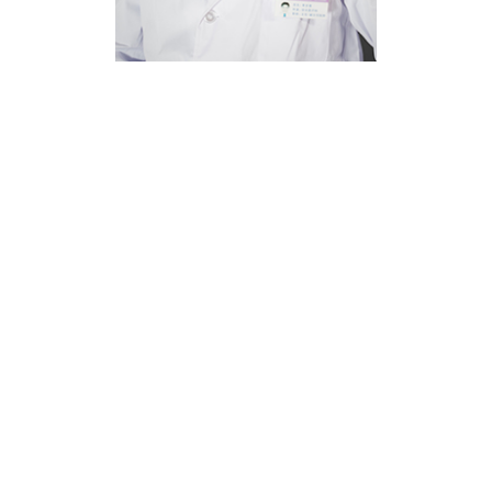
李步满
主任医师
所在科室：
健康管理中心（治未病）
内分泌科
职务名称：
院长助理 治未病中心主任
专业特长：纯中医或中西医结合治疗糖尿病，甲状
腺疾病，慢性肾病，痛风病，风湿免疫病，心脑血
管病，阿尔海默茨病，帕金森病，眩晕，头痛，耳
鸣耳聋，睡眠障碍，植物神经功能紊乱，妇科病，
产后病，更年期综合征，口腔黏膜病，急慢性咳
喘…
更多