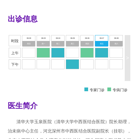
出诊信息
08-09
08-03
08-04
08-05
08-06
08-07
08-08
时段
周日
周一
周二
周三
周四
周五
周六
上午
>
下午
专家门诊
专病门诊
医生简介
清华大学玉泉医院（清华大学中西医结合医院）院长助理，
治未病中心主任，河北深州市中西医结合医院副院长（挂职），