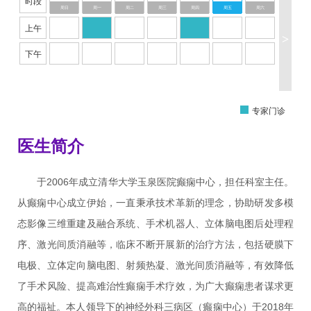
时段
周日
周一
周二
周三
周四
周五
周六
上午
>
下午
专家门诊
医生简介
于2006年成立清华大学玉泉医院癫痫中心，担任科室主任。
从癫痫中心成立伊始，一直秉承技术革新的理念，协助研发多模
态影像三维重建及融合系统、手术机器人、立体脑电图后处理程
序、激光间质消融等，临床不断开展新的治疗方法，包括硬膜下
电极、立体定向脑电图、射频热凝、激光间质消融等，有效降低
了手术风险、提高难治性癫痫手术疗效，为广大癫痫患者谋求更
高的福祉。本人领导下的神经外科三病区（癫痫中心）于2018年