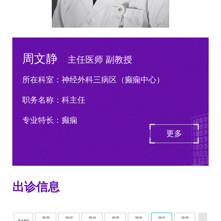
周文静
主任医师 副教授
所在科室：
神经外科三病区（癫痫中心）
职务名称：
科主任
专业特长：癫痫
更多
出诊信息
08-09
08-03
08-04
08-05
08-06
08-07
08-08