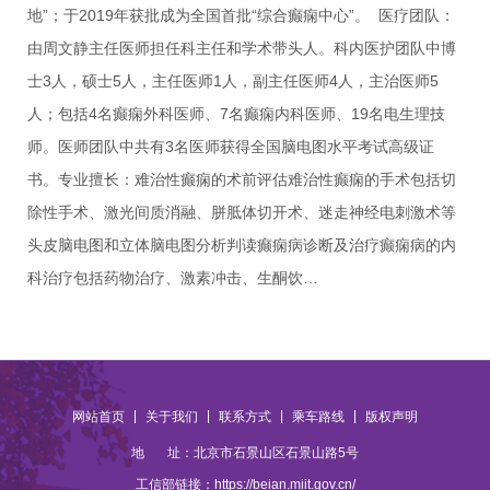
地”；于2019年获批成为全国首批“综合癫痫中心”。 医疗团队：
由周文静主任医师担任科主任和学术带头人。科内医护团队中博
士3人，硕士5人，主任医师1人，副主任医师4人，主治医师5
人；包括4名癫痫外科医师、7名癫痫内科医师、19名电生理技
师。医师团队中共有3名医师获得全国脑电图水平考试高级证
书。专业擅长：难治性癫痫的术前评估难治性癫痫的手术包括切
除性手术、激光间质消融、胼胝体切开术、迷走神经电刺激术等
头皮脑电图和立体脑电图分析判读癫痫病诊断及治疗癫痫病的内
科治疗包括药物治疗、激素冲击、生酮饮…
|
|
|
|
网站首页
关于我们
联系方式
乘车路线
版权声明
地 址：北京市石景山区石景山路5号
工信部链接：
https://beian.miit.gov.cn/