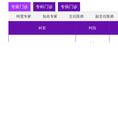
专家门诊
专科门诊
专病门诊
特需专家
知名专家
主任医师
副主任医师
科室
时段
上午
妇科门诊
下午
上午
产科门诊
下午
常用链接：
国家卫生健康委员会
国家中医药管理局
清华大学
清华大学医学院
清华大