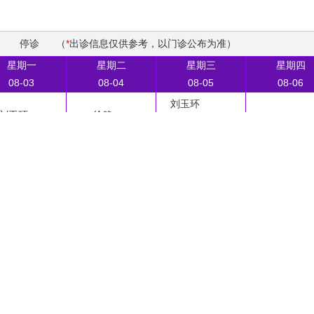
停诊
（
*
出诊信息仅供参考，以门诊公布为准）
星期一
星期二
星期三
星期四
08-03
08-04
08-05
08-06
刘玉环
刘玉环
徐静
徐静
王艳琴
王艳琴
应玉华
席亚娟
席亚娟
北京市卫生健康委员会
北京市中医药管理局
学校医院
北京华信医院（清华大学第一附属医院）
北