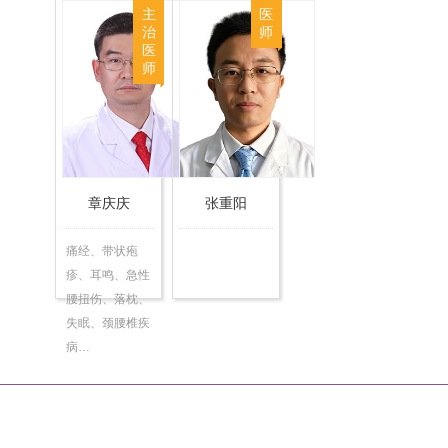
主
医
胖…
治
师
医
师
章庆庆
张重阳
痛经、带状疱
疹、耳鸣、急性
腰扭伤、落枕、
失眠、颈腰椎疾
病…
|
|
|
|
网站首页
关于我们
联系方式
乘车路线
版权声明