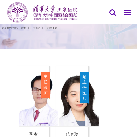
您所在的位置：
首页
>>
针灸科
>>
科室专家
主
副
任
主
医
任
师
医
师
季杰
范春玲