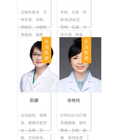
过敏性鼻炎、耳
失眠、头晕、抑
鸣耳聋、失眠、
郁/焦虑状态、
抑郁症、功能性
耳鸣、头痛、月
胃肠病、颈椎
经不调、卵巢
主
主
病…
早…
治
治
医
医
师
师
那娜
张艳玲
运动损伤、颈椎
针药结合治疗颈
病、腰椎间盘突
肩腰腿痛、慢性
出、头痛、失
胃炎、失眠、面
眠、月经病等。
瘫、单纯性肥