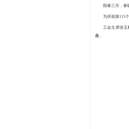
阳春三月，春暖
为庆祝第115个
工会主席张玉秋代
趣。