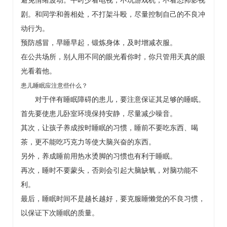
避免情绪波动。平时少看电视，不玩游戏机，不看恐怖影视
剧。和同学和善相处，不打架斗殴，尽量控制自己的不良冲
动行为。
预防感冒，早睡早起，锻炼身体，及时增减衣服。
在公共场所，别人用不同的眼光看你时，你只管用天真的眼
光看着他。
患儿睡眠应注意些什么？
对于伴有睡眠障碍的患儿，要注意保证其足够的睡眠。
首先要使患儿卧室环境保持安静，尽量减少噪音。
其次，让孩子养成按时睡眠的习惯，睡前不要吃东西、喝
茶，更不能吃巧克力等使大脑兴奋的东西。
另外，养成睡前用热水烫脚的习惯也有利于睡眠。
再次，睡时不要蒙头，否则会引起大脑缺氧，对脑功能不
利。
最后，睡眠时间不是越长越好，要克服睡懒觉的不良习惯，
以保证下次睡眠的质量。