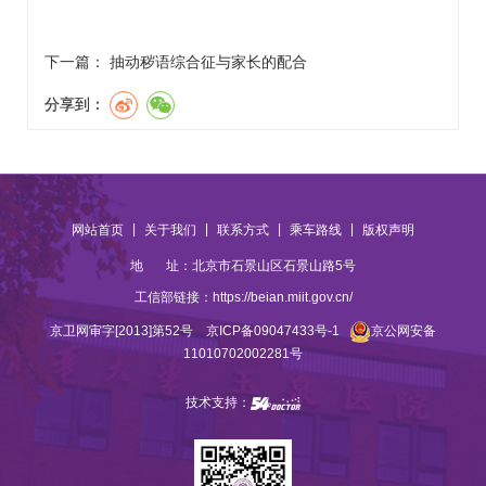
下一篇：
抽动秽语综合征与家长的配合
分享到：
|
|
|
|
网站首页
关于我们
联系方式
乘车路线
版权声明
地 址：北京市石景山区石景山路5号
工信部链接：
https://beian.miit.gov.cn/
京卫网审字[2013]第52号
京ICP备09047433号-1
京公网安备
11010702002281号
技术支持：