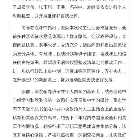
子成员李伟、
张玉琪
、王斐、
冯兴中
、袁继英依次进行个人
对照检查，并开展批评和自我批评。
向春在点评中指出，医院本次民主生活会准备充分，会
前多种形式征求意见体现出了群众路线；会议程序规范，查
摆问题认真，实事求是，交流充分，指出问题和提出意见较
为充分具体、有辣味，反映出领导班子团结、坦诚和互相信
任的良好氛围。希望班子后续按照整改清单定期推动工作，
进一步执行好民主集中制，适度加强医院宣传，齐心协力，
在升级三甲的新起点上，努力推动医院更快更好发展。
会前，医院领导班子在个人自学的基础上，结合理论中
心组学习和党委会第一议题扎实开展集中学习研讨，重点学
习了习近平总书记在中共中央政治局民主生活会上的重要讲
话等相关会议文件精神。结合下半年院内专题座谈会和相关
工作沟通情况，积极征求干部职工意见建议并集体分析，认
真开展谈心谈话，严格对照检查，深刻查摆问题，扎实做好