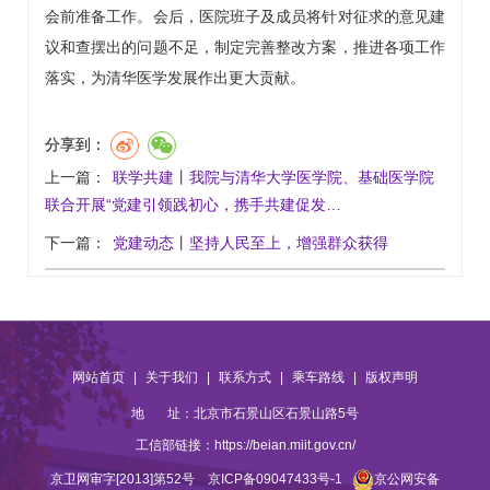
会前准备工作。会后，医院班子及成员将针对征求的意见建
议和查摆出的问题不足，制定完善整改方案，推进各项工作
落实，为清华医学发展作出更大贡献。
分享到：
上一篇：
联学共建丨我院与清华大学医学院、基础医学院
联合开展“党建引领践初心，携手共建促发…
下一篇：
党建动态丨坚持人民至上，增强群众获得
|
|
|
|
网站首页
关于我们
联系方式
乘车路线
版权声明
地 址：北京市石景山区石景山路5号
工信部链接：
https://beian.miit.gov.cn/
京卫网审字[2013]第52号
京ICP备09047433号-1
京公网安备