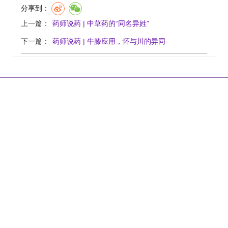
分享到：
上一篇：
药师说药 | 中草药的“同名异姓”
下一篇：
药师说药 | 牛膝应用，怀与川的异同
|
|
|
|
网站首页
关于我们
联系方式
乘车路线
版权声明
地 址：北京市石景山区石景山路5号
工信部链接：
https://beian.miit.gov.cn/
京卫网审字[2013]第52号
京ICP备09047433号-1
京公网安备
11010702002281号
技术支持：
微信公众号