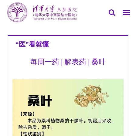
您所在的位置：
首页
>>
党群园地
>>
专题报道
>>
“医”看就懂
“医”看就懂
每周一药 | 解表药 | 桑叶