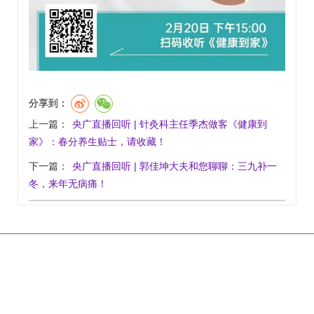
分享到：
上一篇：
央广直播回听 | 针灸科主任季杰做客《健康到
家》：春分养生贴士，请收藏！
下一篇：
央广直播回听 | 郭佳坤大夫和您聊聊：三九补一
冬，来年无病痛！
|
|
|
|
网站首页
关于我们
联系方式
乘车路线
版权声明
地 址：北京市石景山区石景山路5号
工信部链接：
https://beian.miit.gov.cn/