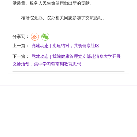
活质量、服务人民生命健康做出新的贡献。
核研院党办、院办相关同志参加了交流活动。
分享到：
上一篇：
党建动态 | 党建结对，共筑健康社区
下一篇：
党建动态 | 我院健康管理党支部赴清华大学开展
义诊活动，​集中学习蒋南翔教育思想
|
|
|
|
网站首页
关于我们
联系方式
乘车路线
版权声明
地 址：北京市石景山区石景山路5号
工信部链接：
https://beian.miit.gov.cn/
京卫网审字[2013]第52号
京ICP备09047433号-1
京公网安备
11010702002281号