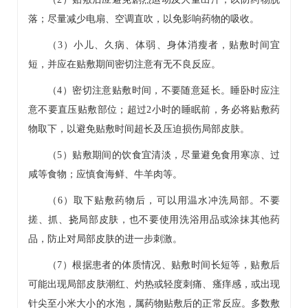
落；尽量减少电扇、空调直吹，以免影响药物的吸收。
（3）小儿、久病、体弱、身体消瘦者，贴敷时间宜
短，并应在贴敷期间密切注意有无不良反应。
（4）密切注意贴敷时间，不要随意延长。睡卧时应注
意不要直压贴敷部位；超过2小时的睡眠前，务必将贴敷药
物取下，以避免贴敷时间超长及压迫损伤局部皮肤。
（5）贴敷期间的饮食宜清淡，尽量避免食用寒凉、过
咸等食物；应慎食海鲜、牛羊肉等。
（6）取下贴敷药物后，可以用温水冲洗局部。不要
搓、抓、挠局部皮肤，也不要使用洗浴用品或涂抹其他药
品，防止对局部皮肤的进一步刺激。
（7）根据患者的体质情况、贴敷时间长短等，贴敷后
可能出现局部皮肤潮红、灼热或轻度刺痛、瘙痒感，或出现
针尖至小米大小的水泡，属药物贴敷后的正常反应。多数敷