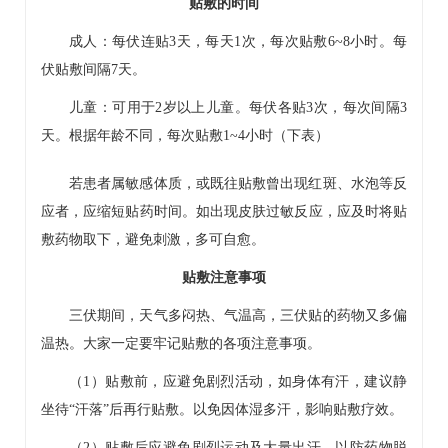
贴敷的时间
成人：每伏连贴3天，每天1次，每次贴敷6~8小时。每
伏贴敷间隔7天。
儿童：可用于2岁以上儿童。每伏各贴3次，每次间隔3
天。根据年龄不同，每次贴敷1~4小时（下表）
若患者属敏感体质，或既往贴敷曾出现红斑、水泡等反
应者，应缩短贴药时间。如出现皮肤过敏反应，应及时将贴
敷药物取下，避免刺激，多可自愈。
贴敷注意事项
三伏期间，天气多闷热、气温高，三伏贴的药物又多偏
温热。大家一定要牢记贴敷的各项注意事项。
（1）贴敷前，应避免剧烈活动，如身体有汗，建议静
坐待“汗落”后再行贴敷。以免因体湿多汗，影响贴敷疗效。
（2）贴敷后应避免剧烈运动及大量出汗，以防药物脱