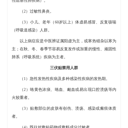
性阻塞性肺疾病）。
（2）过敏性鼻炎。
（3）小儿、老年（60岁以上）体虚易感冒、反复咳喘
（呼吸道感染）人群。
以上病症应是中医辨证属阳虚为主，或寒热错杂以寒为
主；在秋、冬、春季节容易反复发作或加重的慢性、顽固性
肺系（呼吸系统）疾病为主者。
三伏贴禁用人群
（1）急性发热性疾病及多种感染性疾病的发热期。
（2）咯黄色浓痰、咯血、衄血或易出现口腔溃疡等内
火较重者。
（3）贴敷部位的皮肤有创伤、溃疡、感染或瘢痕体质
者。
（4）既往对敷贴药物或敷料成分过敏者。