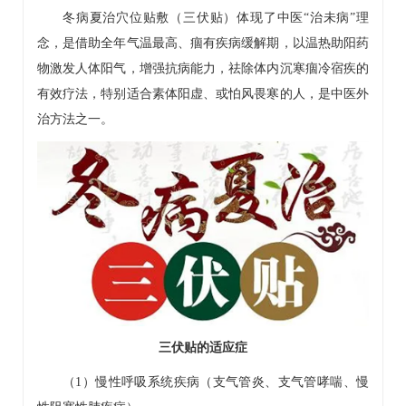
冬病夏治穴位贴敷（三伏贴）体现了中医“治未病”理
念，是借助全年气温最高、痼有疾病缓解期，以温热助阳药
物激发人体阳气，增强抗病能力，祛除体内沉寒痼冷宿疾的
有效疗法，特别适合素体阳虚、或怕风畏寒的人，是中医外
治方法之一。
三伏贴的适应症
（1）慢性呼吸系统疾病（支气管炎、支气管哮喘、慢