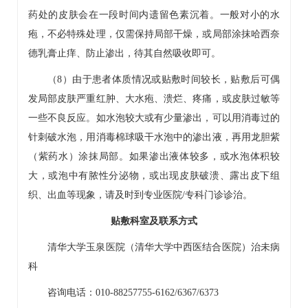
药处的皮肤会在一段时间内遗留色素沉着。一般对小的水
疱，不必特殊处理，仅需保持局部干燥，或局部涂抹哈西奈
德乳膏止痒、防止渗出，待其自然吸收即可。
（8）由于患者体质情况或贴敷时间较长，贴敷后可偶
发局部皮肤严重红肿、大水疱、溃烂、疼痛，或皮肤过敏等
一些不良反应。如水泡较大或有少量渗出，可以用消毒过的
针刺破水泡，用消毒棉球吸干水泡中的渗出液，再用龙胆紫
（紫药水）涂抹局部。如果渗出液体较多，或水泡体积较
大，或泡中有脓性分泌物，或出现皮肤破溃、露出皮下组
织、出血等现象，请及时到专业医院/专科门诊诊治。
贴敷科室及联系方式
清华大学玉泉医院（清华大学中西医结合医院）治未病
科
咨询电话：010-88257755-6162/6367/6373