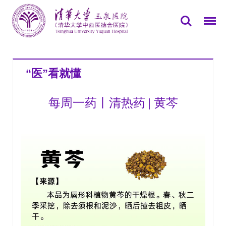
您所在的位置：
首页
>>
党群园地
>>
专题报道
>>
“医”看就懂
“医”看就懂
每周一药丨清热药 | 黄芩