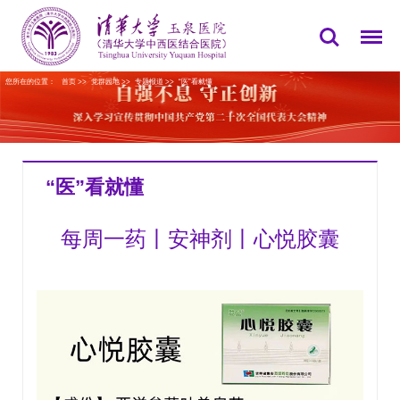
您所在的位置：
首页
>>
党群园地
>>
专题报道
>>
“医”看就懂
“医”看就懂
每周一药丨安神剂丨心悦胶囊