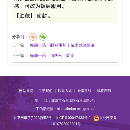
分享到：
上一篇：
每周一药丨眼科用药丨氟米龙滴眼液
下一篇：
每周一药丨清热药 | 黄芩
|
|
|
|
网站首页
关于我们
联系方式
乘车路线
版权声明
地 址：北京市石景山区石景山路5号
工信部链接：
https://beian.miit.gov.cn/
京卫网审字[2013]第52号
京ICP备09047433号-1
京公网安备
11010702002281号